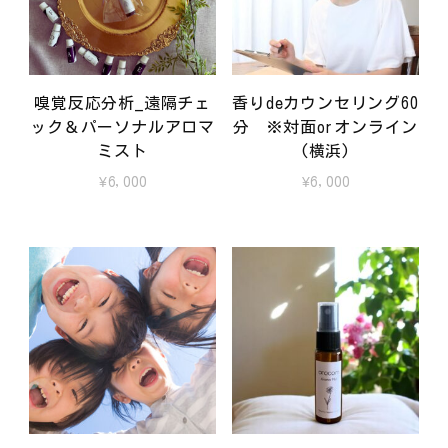
嗅覚反応分析_遠隔チェ
香りdeカウンセリング60
ック＆パーソナルアロマ
分 ※対面orオンライン
ミスト
(横浜)
¥
6,000
¥
6,000