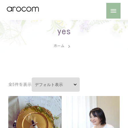
嗅覚で心と体を読み解くアロマ・香りの嗅覚反応分析を使ったお
アロマ・香りの嗅覚反応分析｜arocom（アロコム）
しごと診断。性格から適職、体質まで分析します。お悩みに合わ
せたパーソナルアロマも販売！
yes
ホーム
全5件を表示