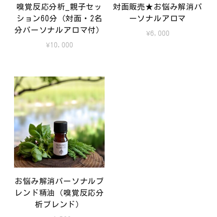
嗅覚反応分析_親子セッ
対面販売★お悩み解消パ
ション60分（対面・2名
ーソナルアロマ
分パーソナルアロマ付）
¥
6,000
¥
10,000
お悩み解消パーソナルブ
レンド精油（嗅覚反応分
析ブレンド）